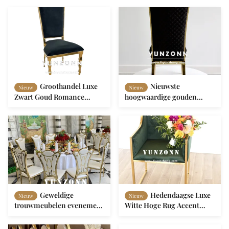
Groothandel Luxe
Nieuwste
Nieuw
Nieuw
Zwart Goud Romance
hoogwaardige gouden
Metalen Feeststoelen Uniek
restaurantstoel van
Bruidsmeubilair voor Hotel
roestvrij staal fluweel
Evenement Diner Feest
eetstoel voor hotel
Woonkamer Hal
restaurant thuis
Geweldige
Hedendaagse Luxe
Nieuw
Nieuw
trouwmeubelen evenement
Witte Hoge Rug Accent
feestelijke stoelen gouden
Fauteuil Eenvoudige
roestvrij staal bruiloft
Ontwerpen Roestvrij Staal