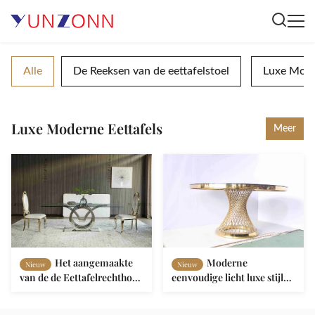
Alle
De Reeksen van de eettafelstoel
Luxe Mode
Luxe Moderne Eettafels
Meer
Het aangemaakte
Moderne
Nieuw
Nieuw
van de de Eettafelrechthoek
eenvoudige licht luxe stijl
van de Glaszeemeeuw
marmeren rechthoekige
Meubilair van het de
eettafel set voor eetkamer