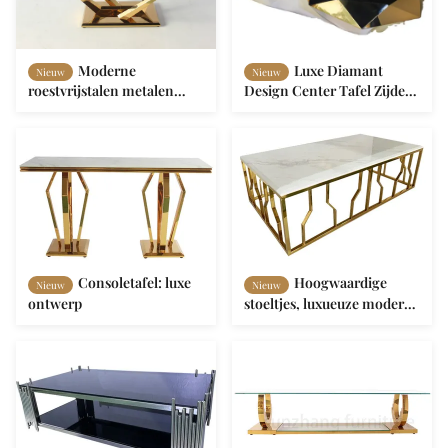
Moderne
Luxe Diamant
Nieuw
Nieuw
roestvrijstalen metalen
Design Center Tafel Zijde
salontafel luxe marmeren
Tafel Woonkamer
salontafel
Decoratie
Consoletafel: luxe
Hoogwaardige
Nieuw
Nieuw
ontwerp
stoeltjes, luxueuze moderne
woonkamer set.