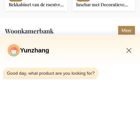
Rekkabinet van de roestvrij
luxebar met Decoratieve
staal de Gouden Moderne
Trekkracht Ring Bar Hotel
Wijn Lichte Klassieke Luxe
Furniture
Woonkamerbank
Meer
Yunzhang
10:39 AM
Good day, what product are you looking for?
Het noordse Lichte
woonkamer
Nieuw
Nieuw
Drievoud van de
moderne luxe roze fluweel
Woonkamersofa hotel
sofa set stoelen voor het
lobby single double van de
eten restaurant café
Luxe Eenvoudige Moderne
Doek