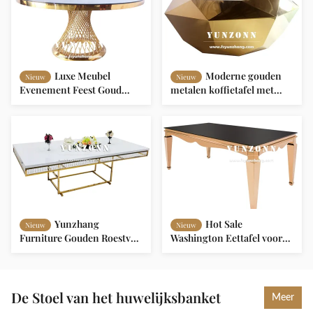
Luxe Meubel
Moderne gouden
Nieuw
Nieuw
Evenement Feest Goud
metalen koffietafel met
Roestvrij Staal Glas Visnet
diamantvorm Nieuw design
Ronde Feestzaal Tafels voor
woonkamer Huismeubelen
Bruiloft
Yunzhang
Hot Sale
Nieuw
Nieuw
Furniture Gouden Roestvrij
Washington Eettafel voor
Staal Kristallen Banket
Huis Appartement Hotel
Eettafel Luxe Bruiloft Tafels
Buiten Bruiloft Receptie
en Stoelen te Koop
Eetkamer Meubilair
De Stoel van het huwelijksbanket
Meer