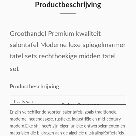
Productbeschrijving
Groothandel Premium kwaliteit
salontafel Moderne luxe spiegelmarmer
tafel sets rechthoekige midden tafel
set
Productbeschrijving
Plaats van
Foshan, Guangdong
oorsprong:
Er zijn verschillende soorten salontafels, zoals traditionele,
moderne, hedendaagse, rustieke, industriële en mid-century
Modelnummer:
DF-013
modern.Elke stijl heeft zijn eigen unieke ontwerpelementen en
materialen die bijdragen aan de algehele uitstralingKoffietafels