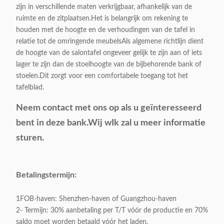
zijn in verschillende maten verkrijgbaar, afhankelijk van de
Middentafel in de eetkamer,
Categorie:
ruimte en de zitplaatsen.Het is belangrijk om rekening te
woonkamermeubelen
houden met de hoogte en de verhoudingen van de tafel in
relatie tot de omringende meubelsAls algemene richtlijn dient
Stijl:
Moderne/Light-Classic
de hoogte van de salontafel ongeveer gelijk te zijn aan of iets
lager te zijn dan de stoelhoogte van de bijbehorende bank of
Kleur:
Facultatief
stoelen.Dit zorgt voor een comfortabele toegang tot het
tafelblad.
Productgrootte:
Als monster
Neem contact met ons op als u geïnteresseerd
bent in deze bank.
Wij w
Ik zal u meer informatie
Betalingstermijn:
T/T Geprefereerd
sturen.
Oppervlakte
Glas/marmer/MDF facultatief
materiaal:
Betalingstermijn:
Basismateriaal:
201 roestvrij staal
1FOB-haven: Shenzhen-haven of Guangzhou-haven
2- Termijn: 30% aanbetaling per T/T vóór de productie en 70%
Verpakking:
1 stuk / 1 karton
saldo moet worden betaald vóór het laden.