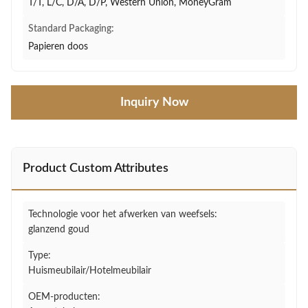
T/T, L/C, D/A, D/P, Western Union, MoneyGram
Standard Packaging:
Papieren doos
Inquiry Now
Product Custom Attributes
Technologie voor het afwerken van weefsels:
glanzend goud
Type:
Huismeubilair/Hotelmeubilair
OEM-producten: