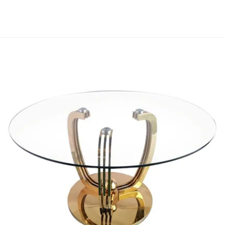
Italiaanse stijl het dineren stoel