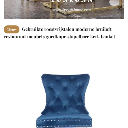
Gebruikte roestvrijstalen moderne bruiloft
Nieuw
restaurant meubels goedkope stapelbare kerk banket
accent VIP stoelen voor hotel