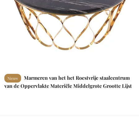
Marmeren van het het Roestvrije staalcentrum
Nieuw
van de Oppervlakte Materiële Middelgrote Grootte Lijst
4050cm