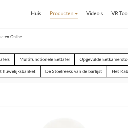
Huis
Producten
Video's
VR Too
ucten Online
afels
Multifunctionele Eettafel
Opgevulde Eetkamersto
t huwelijksbanket
De Stoelreeks van de barlijst
Het Kab