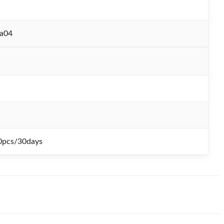
a04
0pcs/30days