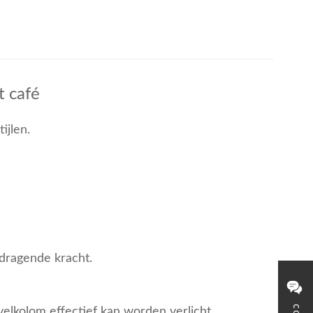
t café
ijlen.
 dragende kracht.
elkolom effectief kan worden verlicht.