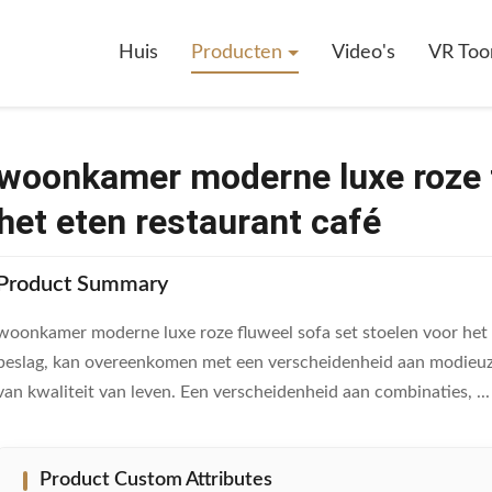
xe Roze Fluweel Sofa Set Stoelen Voor Het Eten Restaurant Café
Huis
Producten
Video's
VR Too
woonkamer moderne luxe roze f
het eten restaurant café
Product Summary
woonkamer moderne luxe roze fluweel sofa set stoelen voor het 
beslag, kan overeenkomen met een verscheidenheid aan modieuze 
van kwaliteit van leven. Een verscheidenheid aan combinaties, ...
Product Custom Attributes