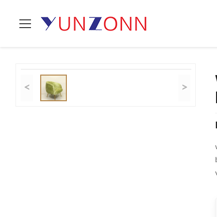
Thuis
>
Producten
>
Woonkamerbank
>
Woonkamer Moderne Lu
<
>