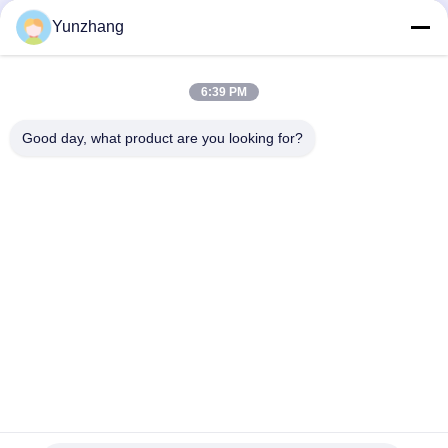
Yunzhang
6:39 PM
Good day, what product are you looking for?
86-133-78480182
yz@fsyunzhang.com
Huis
Producten
Video's
VR toon
Ongeveer ons
Fabrieksreis
Kwaliteitscontrole