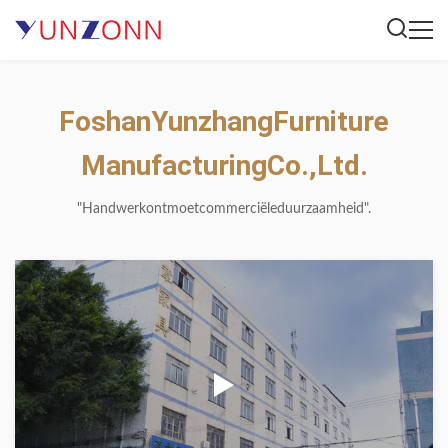
Foshan
Yunzhang
Furniture
Manufacturing
Co.,
Ltd.
"Handwerk
ontmoet
commerciële
duurzaamheid".