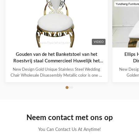
VIDEO
Gouden van de het Banketstoel van het
Ellips
Roestvrij staal Commercieel Huwelijk het
Di
Leerfluweel
New Design Gold Unique Stainless Steel Wedding
New Design
Chair Wholesale Disassembly Metallic color is one of
Golden
the representative colors of advanced feeling
represented n
nowadays, also be the color that can improve
wait for me
household to decorate quality most. Modern French
royal famil
light luxury style, simple but without losing the ...
More and mo
Neem contact met ons op
You Can Contact Us At Anytime!