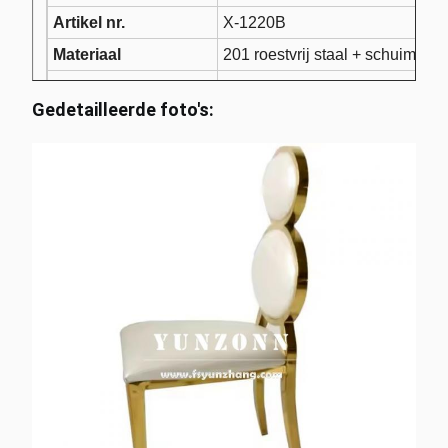
Artikel nr.
X-1220B
Materiaal
201 roestvrij staal + schuimkus
Dichtheid van de
0.8 / 1.0 / 1.2 mm.
Gedetailleerde foto's:
buis
Kleur van de buis
Gold / Rose Gold / Originele.
T / T; 30% aanbetaling vóór pro
Betaling
het laden van de container.
Toepassing
Hotel / Banket / Bruiloft / Eet /