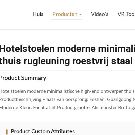
en Moderne Minimalistische High-End Ontwerper Thuis Rugleuning Roestvr
Huis
Producten
Video's
VR Too
Hotelstoelen moderne minimali
thuis rugleuning roestvrij staal
Product Summary
Hotelstoelen moderne minimalistische high-end ontwerper thuis r
Productbeschrijving Plaats van oorsprong: Foshan, Guangdong M
Moderne Kleur: Facultatief Productgrootte: Als monster Bruto gew
Product Custom Attributes