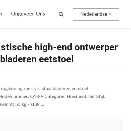
ij Staal Bladeren Eetstoel
n
Ongeveer Ons
Nederlandse
stische high-end ontwerper
 bladeren eetstoel
ugleuning roestvrij staal bladeren eetstoel
odelnummer: QY-89 Categorie: Huismeubilair Stijl:
icht: 50 kg / stuk ...