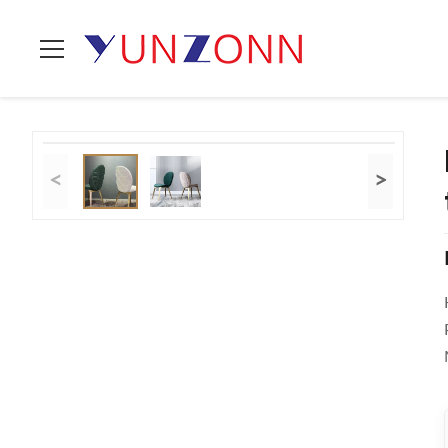
Thuis
>
Producten
>
Opgevulde Eetkamerstoelen
>
Hotelstoel
<
>