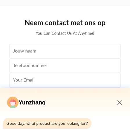
wear and tear. The cover material for our dining table
furniture St
chair sets is made of ...
As sam
Neem contact met ons op
You Can Contact Us At Anytime!
Yunzhang
6:29 AM
Good day, what product are you looking for?