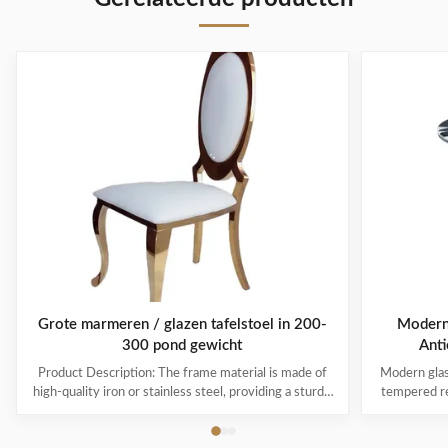
Grote marmeren / glazen tafelstoel in 200-
Moderne
300 pond gewicht
Anti
Product Description: The frame material is made of
Modern glass
high-quality iron or stainless steel, providing a sturdy
tempered re
and reliable base for the chair. This ensures that the
furniture Pr
chair will last for years to come, withstanding daily
Guangdong 