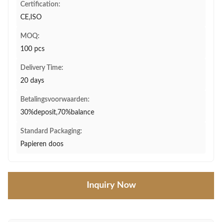
Certification:
CE,ISO
MOQ:
100 pcs
Delivery Time:
20 days
Betalingsvoorwaarden:
30%deposit,70%balance
Standard Packaging:
Papieren doos
Inquiry Now