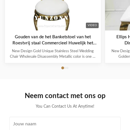
VIDEO
Gouden van de het Banketstoel van het
Ellips
Roestvrij staal Commercieel Huwelijk het
Di
Leerfluweel
New Design Gold Unique Stainless Steel Wedding
New Design
Chair Wholesale Disassembly Metallic color is one of
Golden
the representative colors of advanced feeling
represented n
nowadays, also be the color that can improve
wait for me
household to decorate quality most. Modern French
royal famil
light luxury style, simple but without losing the ...
More and mo
Neem contact met ons op
You Can Contact Us At Anytime!