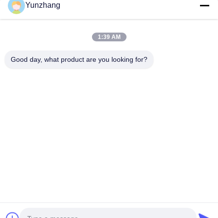
Yunzhang
1:39 AM
Stuur
Good day, what product are you looking for?
86-133-78480182
yz@fsyunzhang.com
Huis
Producten
Video's
VR toon
Ongeveer ons
Fabrieksreis
Kwaliteitscontrole
Contacteer ons
Nieuws
Sitemap
Privacybeleid
© 2026 Foshan Yunzhang Furniture Manufacturing Co., Ltd.. All Rights