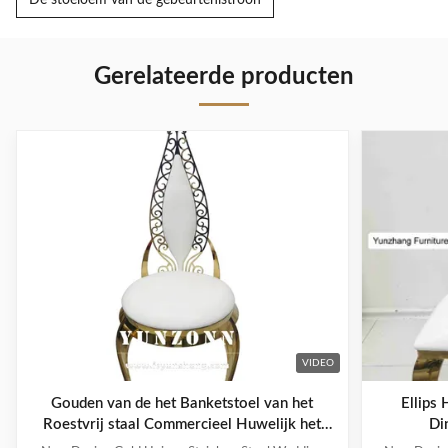
De stoeloem van de gebeurtenistroon
Gerelateerde producten
VIDEO
Gouden van de het Banketstoel van het
Ellips
Roestvrij staal Commercieel Huwelijk het
Di
Leerfluweel