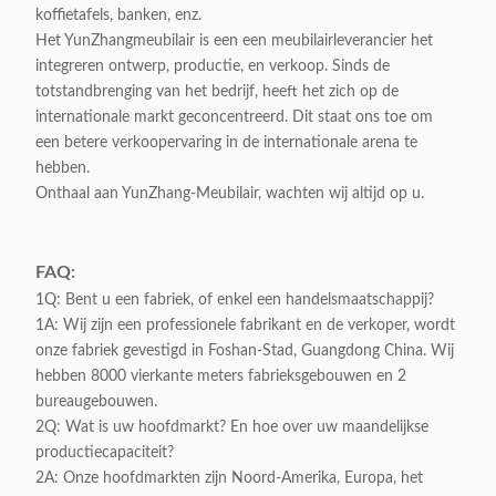
Appliable:
Volwassenen
koffietafels, banken, enz.
Het YunZhangmeubilair is een een meubilairleverancier het
integreren ontwerp, productie, en verkoop. Sinds de
Klantgericht:
Y
totstandbrenging van het bedrijf, heeft het zich op de
internationale markt geconcentreerd. Dit staat ons toe om
een betere verkoopervaring in de internationale arena te
hebben.
Onthaal aan YunZhang-Meubilair, wachten wij altijd op u.
FAQ:
1Q: Bent u een fabriek, of enkel een handelsmaatschappij?
1A: Wij zijn een professionele fabrikant en de verkoper, wordt
onze fabriek gevestigd in Foshan-Stad, Guangdong China. Wij
hebben 8000 vierkante meters fabrieksgebouwen en 2
bureaugebouwen.
2Q: Wat is uw hoofdmarkt? En hoe over uw maandelijkse
productiecapaciteit?
2A: Onze hoofdmarkten zijn Noord-Amerika, Europa, het