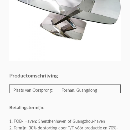
Productomschrijving
Plaats van Oorsprong:
Foshan, Guangdong
ModelNumber:
Y-23511A
Betalingstermijn:
1. FOB- Haven: Shenzhenhaven of Guangzhou-haven
Categorie:
Eettafel
2. Termijn: 30% de storting door T/T vóór productie en 70%-