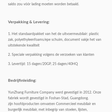
saldo zou vóór lading moeten worden betaald.
Stijl:
Nieuwe Tendens
Kaderkleur:
Zilver
Verpakking & Levering:
Productgrootte:
Als steekproef
1. Het standaardpakket van het de uitvoermeubilair: plastic
zak, polyethyleenfoams/epe schuim, document vakje het van
uitstekende kwaliteit
Brutogewicht:
50 KG/stuk
2. Speciale verpakking volgens de verzoeken van klanten
Oppervlaktemateriaal:
Aangemaakt glas/Marmer
3. Levertijd: 15 dagen/20GP, 25 dagen/40HQ
Grondstof:
201# roestvrij staal
Bedrijfinleiding:
Verpakking:
1 stuk /3cartons
YunZhang Furniture Company werd gevestigd in 2012. Onze
fabriek wordt gevestigd in Foshan-Stad, Guangdong.
Verpakkingsvolume:
0,52 CBM/1carton
zijn hoofdproducten omvatten Commercieel meubilair en
burgerlijk meubilair, met inbegrip van stoelen, lijsten,