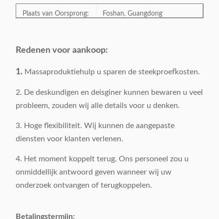
Plaats van Oorsprong:
Foshan, Guangdong
ModelNumber:
Y-23549C
Redenen voor aankoop:
Categorie:
Huis/Hotelmeubilair
1.
Massaproduktiehulp u sparen de steekproefkosten.
Stijl:
Modern
2. De deskundigen en deisginer kunnen bewaren u veel
Kleur:
Zilver
probleem, zouden wij alle details voor u denken.
Facultatief
Productgrootte:
3. Hoge flexibiliteit. Wij kunnen de aangepaste
Brutogewicht:
36 KG/stuk
diensten voor klanten verlenen.
Oppervlaktemateriaal:
Marmer
4. Het moment koppelt terug. Ons personeel zou u
Grondstof:
201Stainless staal
onmiddellijk antwoord geven wanneer wij uw
onderzoek ontvangen of terugkoppelen.
Verpakking:
karton 1 stuk/2
Verpakkingsvolume:
0.24CBM/1 stuk
Betalingstermijn: