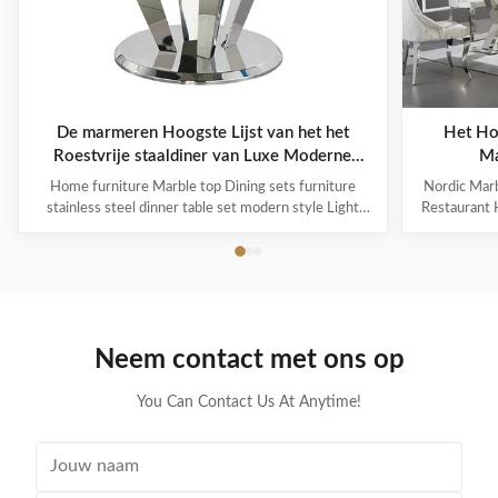
De marmeren Hoogste Lijst van het het
Het Ho
Roestvrije staaldiner van Luxe Moderne
Ma
Eettafels
Eettaf
Home furniture Marble top Dining sets furniture
Nordic Marb
stainless steel dinner table set modern style Light
Restaurant H
luxury style comes from European luxury style and it
comes from 
emphasizes the luxury experience in simpleness. It
the luxury e
prefers simple hard outfits and uses delicate soft
hard outfit
outfits to reflect the luxury experience. ...
the 
Neem contact met ons op
You Can Contact Us At Anytime!