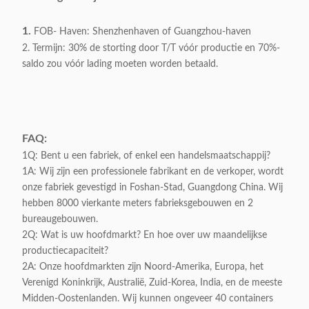
Appliable:
Huis/Hotel
1.
FOB- Haven: Shenzhenhaven of Guangzhou-haven
Klantgericht:
Aanvaardbaar
2. Termijn: 30% de storting door T/T vóór productie en 70%-
saldo zou vóór lading moeten worden betaald.
FAQ:
1Q: Bent u een fabriek, of enkel een handelsmaatschappij?
1A: Wij zijn een professionele fabrikant en de verkoper, wordt
onze fabriek gevestigd in Foshan-Stad, Guangdong China. Wij
hebben 8000 vierkante meters fabrieksgebouwen en 2
bureaugebouwen.
2Q: Wat is uw hoofdmarkt? En hoe over uw maandelijkse
productiecapaciteit?
2A: Onze hoofdmarkten zijn Noord-Amerika, Europa, het
Verenigd Koninkrijk, Australië, Zuid-Korea, India, en de meeste
Midden-Oostenlanden. Wij kunnen ongeveer 40 containers