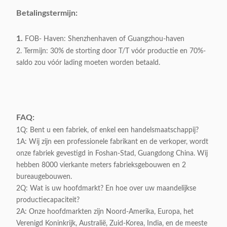
Verpakkingsvolume:
1.3 CBM/1carton
Betalingstermijn:
Appliable:
Huis binnenlands ontwerp
1.
FOB- Haven: Shenzhenhaven of Guangzhou-haven
Klantgericht:
Aanvaardbaar
2. Termijn: 30% de storting door T/T vóór productie en 70%-
saldo zou vóór lading moeten worden betaald.
FAQ:
1Q: Bent u een fabriek, of enkel een handelsmaatschappij?
1A: Wij zijn een professionele fabrikant en de verkoper, wordt
onze fabriek gevestigd in Foshan-Stad, Guangdong China. Wij
hebben 8000 vierkante meters fabrieksgebouwen en 2
bureaugebouwen.
2Q: Wat is uw hoofdmarkt? En hoe over uw maandelijkse
productiecapaciteit?
2A: Onze hoofdmarkten zijn Noord-Amerika, Europa, het
Verenigd Koninkrijk, Australië, Zuid-Korea, India, en de meeste