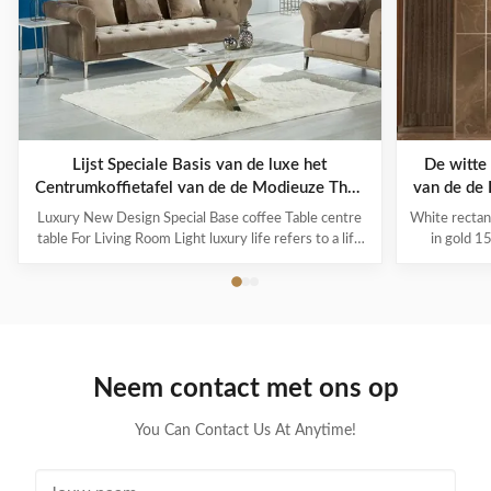
Lijst Speciale Basis van de luxe het
De witte
Centrumkoffietafel van de de Modieuze Thee
van de de 
voor Woonkamer
Luxury New Design Special Base coffee Table centre
White rectan
table For Living Room Light luxury life refers to a life
in gold 1
concept of advocating "light luxury new fashion". Light
brushed co
luxury is just a way of life that respects the quality of
design, whic
life. It has nothing to do with wealth or status. It
steel black
represents the pursuit of ...
with f
Neem contact met ons op
You Can Contact Us At Anytime!