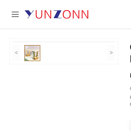
Thuis
>
Producten
>
Luxe Moderne Eettafels
>
Gouden Kleuren
<
>