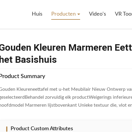
 Marmeren Eettafel Met U-Het Meubilair Van Het Basishuis
Huis
Producten
Video's
VR Too
Gouden Kleuren Marmeren Eetta
het Basishuis
Product Summary
Gouden Kleureneettafel met u-het Meubilair Nieuw Ontwerp van 
geselecteerdBehandel zorvuldig elk productWeigerings inferieu
hoofdmodel Marmeren lijstbovenkant Unieke textuur die, vlot en g
Product Custom Attributes