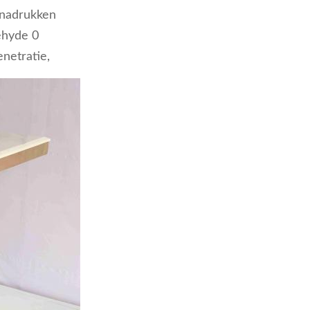
enadrukken
dehyde 0
netratie,