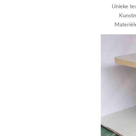
Unieke te
Kunstma
Materiël