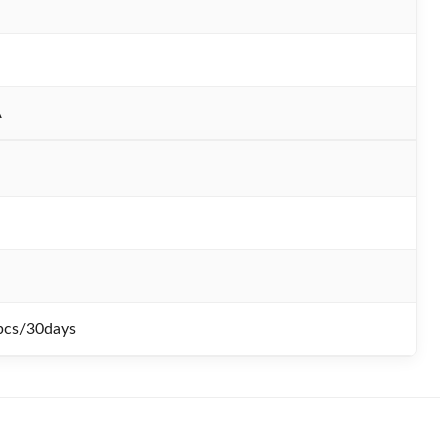
A
pcs/30days