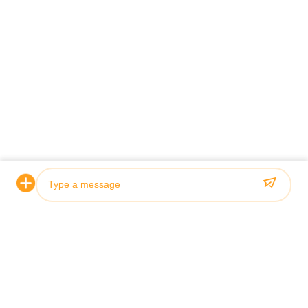
Stuur
86-133-78480182
Photo
yz@fsyunzhang.com
Video Call