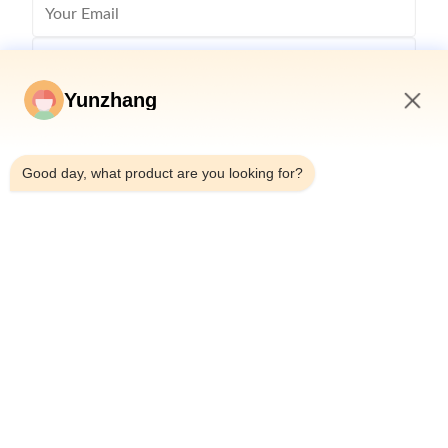
Yunzhang
6:36 AM
Good day, what product are you looking for?
Stuur
86-133-78480182
yz@fsyunzhang.com