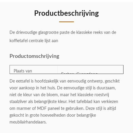
Productbeschrijving
De drievoudige glasgrootte paste de klassieke reeks van de
koffietafel centrale lijst aan
Productomschrijving
Plaats van
Foshan, Guangdong
Oorsprong:
De eettafel is hoofdzakelijk van eenvoudig ontwerp, geschikt
voor aankoop in het huis. De eenvoudige stijl is duurzaam,
ModelNumber:
Z-2258A
niet de kleur van de bloem, maar het klassieke roestvrij
staalzilver als belangrijkste kleur. Het tafelblad kan verkiezen
om marmer of MDF paneel te gebruiken. Deze stijl is altijd
Categorie:
Eettafel
gekocht in grote hoeveelheden door belangrijke
meubilairhandelaars.
Stijl:
Lichte Luxe