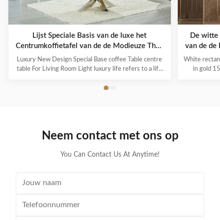
Lijst Speciale Basis van de luxe het
De witte
Centrumkoffietafel van de de Modieuze Thee
van de de 
voor Woonkamer
Luxury New Design Special Base coffee Table centre
White rectan
table For Living Room Light luxury life refers to a life
in gold 1
concept of advocating "light luxury new fashion". Light
brushed co
luxury is just a way of life that respects the quality of
design, whic
life. It has nothing to do with wealth or status. It
steel black
represents the pursuit of ...
with f
Neem contact met ons op
You Can Contact Us At Anytime!