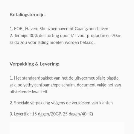
Kaderkleur:
De strook/het Goud/nam goud toe
Betalingstermijn:
Productgrootte:
L180xW90xH75cm/L200xW100xH75
1. FOB- Haven: Shenzhenhaven of Guangzhou-haven
2. Termijn: 30% de storting door T/T vóór productie en 70%-
Brutogewicht:
120 KG/stuk
saldo zou vóór lading moeten worden betaald.
Oppervlaktemateriaal:
Aangemaakt glas
Verpakking & Levering:
Grondstof:
201# roestvrij staal
1. Het standaardpakket van het de uitvoermeubilair: plastic
zak, polyethyleenfoams/epe schuim, document vakje het van
Verpakking:
karton 1 stuk/3
uitstekende kwaliteit
2. Speciale verpakking volgens de verzoeken van klanten
Verpakkingsvolume:
1.2 CBM/1carton
3. Levertijd: 15 dagen/20GP, 25 dagen/40HQ
Appliable:
Volwassenen