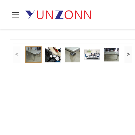
Thuis
>
Producten
>
De Lijsten van het huwelijksbanket
>
De E
<
>