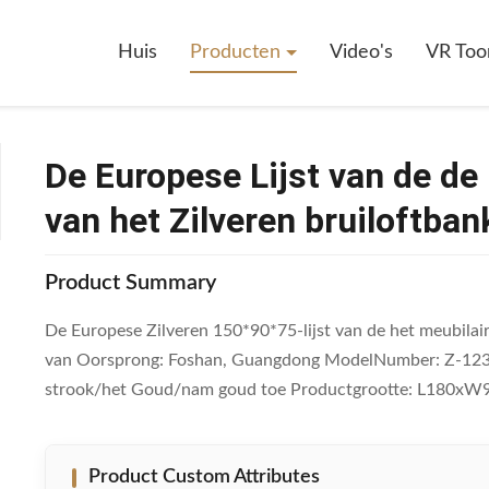
uropese Lijst Van De De Lijsten150x90x75 Eetkamer Van Het Zilveren Br
Huis
Producten
Video's
VR Too
De Europese Lijst van de d
van het Zilveren bruiloftban
Product Summary
De Europese Zilveren 150*90*75-lijst van de het meubilai
van Oorsprong: Foshan, Guangdong ModelNumber: Z-1231A C
strook/het Goud/nam goud toe Productgrootte: L180
Product Custom Attributes