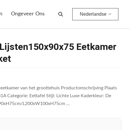
uiloftbanket
n
Ongeveer Ons
Nederlandse
e Lijsten150x90x75 Eetkamer
ket
reetkamer van het groottehuis Productomschrijving Plaats
ategorie: Eettafel Stijl: Lichte Luxe Kaderkleur: De
xW90xH75cm/L200xW100xH75cm ...