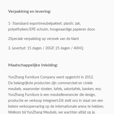
Frame kleur:
Bruin
Verpakking en levering:
Productgrootte:
Als monster
1- Standaard exportmeubelpakket: plastic zak,
polyethyleen/EPE-schuim, hoogwaardige papieren doos
Bruto gewicht:
6 KGS / stuk
2Speciale verpakking op verzoek van de klant
3. Levertyd: 15 dagen / 20GP, 25 dagen / 40HQ
Oppervlakte
Leder/PU
materiaal:
Maatschappelijke Inleiding:
Basismateriaal:
van roestvrij staal
YunZhang Furniture Company werd opgericht in 2012.
De belangrijkste producten zijn commercieel en civiele
Verpakking:
1 stuk / 5 kartonnen
meubels, waaronder stoelen, tafels, salontafels, banken, enz.
YunZhang Furniture is een meubelleverancier die design,
Verpakkingsvolume:
1.5 CBM / 1 karton
productie en verkoop integreert.Dit stelt ons in staat om een
betere verkoopervaring op de internationale arena te hebben.
Toepasselijk:
Volwassenen
Welkom bij YunZhang Meubels, we wachten altijd op je.