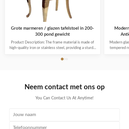
Grote marmeren / glazen tafelstoel in 200-
Moderne
300 pond gewicht
Anti
Product Description: The frame material is made of
Modern glass
high-quality iron or stainless steel, providing a sturdy
tempered re
and reliable base for the chair. This ensures that the
furniture Pr
chair will last for years to come, withstanding daily
Guangdong 
wear and tear. The cover material for our dining table
furniture St
chair sets is made of ...
As sam
Neem contact met ons op
You Can Contact Us At Anytime!