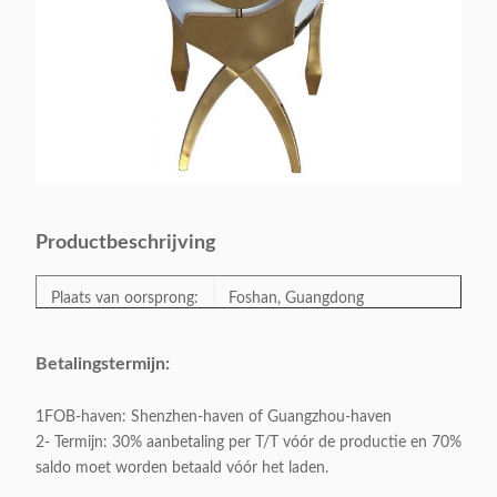
Productbeschrijving
Plaats van oorsprong:
Foshan, Guangdong
Modelnummer:
BSDT-2
Betalingstermijn:
1FOB-haven: Shenzhen-haven of Guangzhou-haven
Categorie:
Stoel voor evenementen
2- Termijn: 30% aanbetaling per T/T vóór de productie en 70%
saldo moet worden betaald vóór het laden.
Stijl:
Moderne