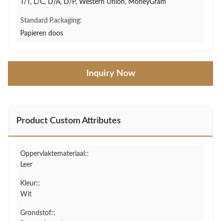
T/T, L/C, D/A, D/P, Western Union, MoneyGram
Standard Packaging:
Papieren doos
Inquiry Now
Product Custom Attributes
Oppervlaktemateriaal::
Leer
Kleur::
Wit
Grondstof::