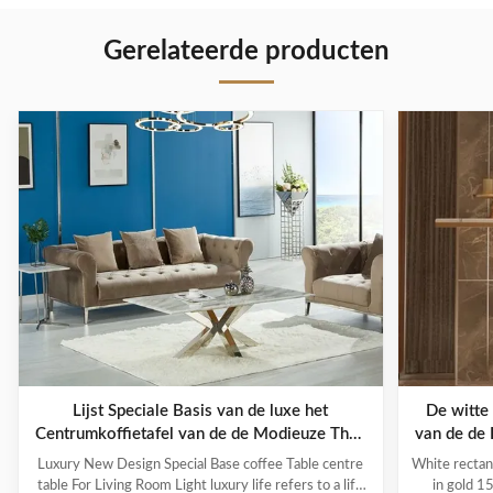
Gerelateerde producten
Lijst Speciale Basis van de luxe het
De witte
Centrumkoffietafel van de de Modieuze Thee
van de de 
voor Woonkamer
Luxury New Design Special Base coffee Table centre
White rectan
table For Living Room Light luxury life refers to a life
in gold 1