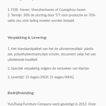
Categorie:
Consolelijst
1. FOB- Haven: Shenzhenhaven of Guangzhou-haven
2. Termijn: 30% de storting door T/T vóór productie en 70%-
Stijl:
Lichte Luxe
saldo zou vóór lading moeten worden betaald.
Het goud/nam gouden/Strook
Kaderkleur:
toe
Verpakking & Levering:
Productgrootte:
L200xW60xH120cm
1. Het standaardpakket van het de uitvoermeubilair: plastic
Brutogewicht:
120 KG/stuk
zak, polyethyleenfoams/epe schuim, document vakje het van
uitstekende kwaliteit
Laagmateriaal:
Marmer/Hout
2. Speciale verpakking volgens de verzoeken van klanten
Grondstof:
201# roestvrij staal
3. Levertijd: 15 dagen/20GP, 25 dagen/40HQ
Verpakking:
karton 1 stuk/2
Verpakkingsvolume:
0,5 CBM/1carton
Bedrijfinleiding:
Appliable:
Volwassenen
YunZhang Furniture Company werd gevestigd in 2012. Onze