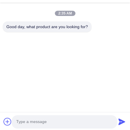
2:35 AM
Stuur
Good day, what product are you looking for?
86-133-78480182
yz@fsyunzhang.com
Huis
Producten
Video's
VR toon
Ongeveer ons
Fabrieksreis
Kwaliteitscontrole
Contacteer ons
Nieuws
Sitemap
Privacybeleid
© 2026 Foshan Yunzhang Furniture Manufacturing Co., Ltd.. All Rights
Reserved.