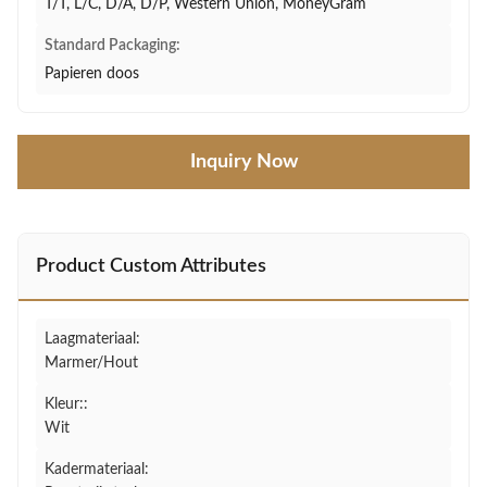
T/T, L/C, D/A, D/P, Western Union, MoneyGram
Standard Packaging:
Papieren doos
Inquiry Now
Product Custom Attributes
Laagmateriaal:
Marmer/Hout
Kleur::
Wit
Kadermateriaal: