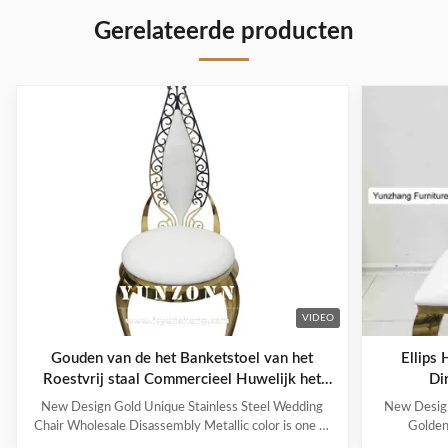
Gerelateerde producten
VIDEO
Gouden van de het Banketstoel van het
Ellips
Roestvrij staal Commercieel Huwelijk het
Di
Leerfluweel
New Design Gold Unique Stainless Steel Wedding
New Design
Chair Wholesale Disassembly Metallic color is one of
Golden
the representative colors of advanced feeling
represented n