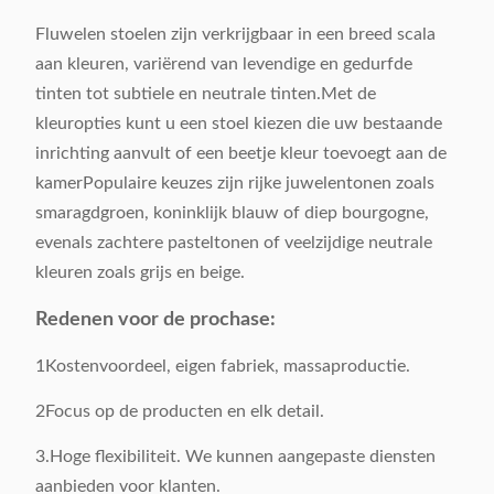
Productgrootte:
Als monster
Fluwelen stoelen zijn verkrijgbaar in een breed scala
aan kleuren, variërend van levendige en gedurfde
Bruto gewicht:
6 kg / stuk
tinten tot subtiele en neutrale tinten.Met de
kleuropties kunt u een stoel kiezen die uw bestaande
Oppervlakte
inrichting aanvult of een beetje kleur toevoegt aan de
Velvelt
materiaal:
kamerPopulaire keuzes zijn rijke juwelentonen zoals
smaragdgroen, koninklijk blauw of diep bourgogne,
Basismateriaal:
201# roestvrij staal
evenals zachtere pasteltonen of veelzijdige neutrale
kleuren zoals grijs en beige.
Verpakking:
1 stuk / 1 karton
Redenen voor de prochase:
Verpakkingsvolume:
0.3CBM / 1 doos
1Kostenvoordeel, eigen fabriek, massaproductie.
2Focus op de producten en elk detail.
Toepasselijk:
Volwassenen
3.Hoge flexibiliteit. We kunnen aangepaste diensten
Aanpasbaar:
Acceptabel
aanbieden voor klanten.