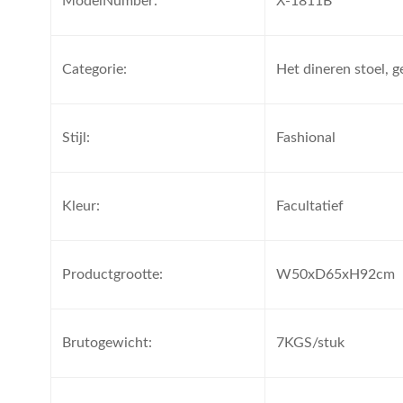
ModelNumber:
X-1811B
Categorie:
Het dineren stoel, g
Stijl:
Fashional
Kleur:
Facultatief
Productgrootte:
W50xD65xH92cm
Brutogewicht:
7KGS/stuk