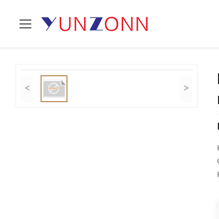
Thuis
>
Producten
>
De Stoel van het huwelijksbanket
>
Kleur
<
>