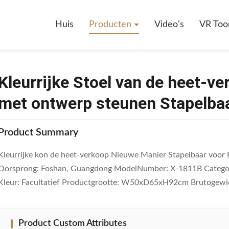
rijke Stoel Van De Heet-Verkoop Kon De Nieuwe Manier Met Ontwerp St
Huis
Producten
Video's
VR Too
Kleurrijke Stoel van de heet-v
met ontwerp steunen Stapelbaa
Product Summary
Kleurrijke kon de heet-verkoop Nieuwe Manier Stapelbaar voor 
Oorsprong: Foshan, Guangdong ModelNumber: X-1811B Categorie: 
Kleur: Facultatief Productgrootte: W50xD65xH92cm Brutogewic
Product Custom Attributes