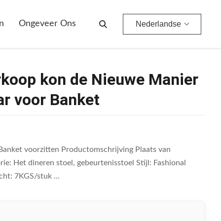
eunen Stapelbaar Voor Banket
n
Ongeveer Ons
Nederlandse
erkoop kon de Nieuwe Manier
r voor Banket
Banket voorzitten Productomschrijving Plaats van
Het dineren stoel, gebeurtenisstoel Stijl: Fashional
ht: 7KGS/stuk ...