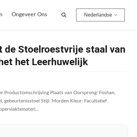
ket Stoel Van Het Het Leerhuwelijk
n
Ongeveer Ons
Nederlandse
 de Stoelroestvrije staal van
het het Leerhuwelijk
leer Productomschrijving Plaats van Oorsprong: Foshan,
gebeurtenisstoel Stijl: Morden Kleur: Facultatief
ervlaktemateri...