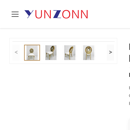
Thuis
>
Producten
>
De Stoel van het huwelijksbanket
>
De Kl
<
>