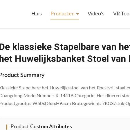
assieke Stapelbare Van Het De Stoelroestvrije Staal Van Het Huwelijksban
Huis
Producten
Video's
VR Too
De klassieke Stapelbare van het
het Huwelijksbanket Stoel van 
Product Summary
Klassieke Stapelbare het Huwelijksstoel van het Roestvrij staal
Guangdong ModelNumber: X-1441B Categorie: Het dineren stoel, 
Productgrootte: W50xD65xH95cm Brutogewicht: 7KGS/stuk Opp
Product Custom Attributes