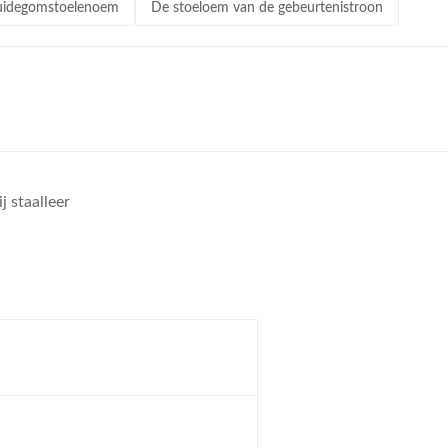
ruidegomstoelenoem
De stoeloem van de gebeurtenistroon
j staalleer