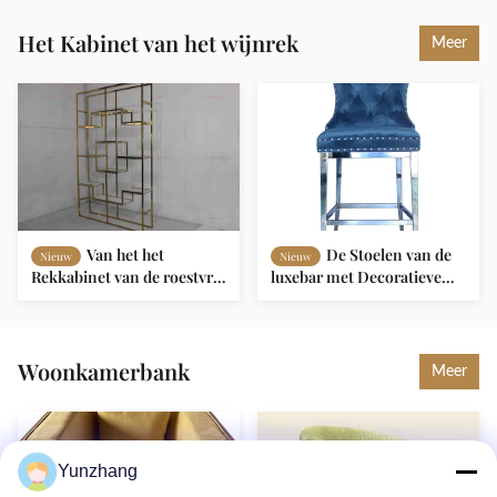
hotel eetkamer woonkamer
Stoel gebruikt voor het eten
Het Kabinet van het wijnrek
Meer
Van het het
De Stoelen van de
Nieuw
Nieuw
Rekkabinet van de roestvrij
luxebar met Decoratieve
staal de Gouden Moderne
Trekkracht Ring Bar Hotel
Wijn Lichte Klassieke Luxe
Furniture
Woonkamerbank
Meer
Yunzhang