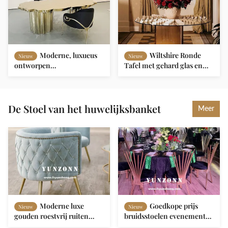
Moderne, luxueus
Wiltshire Ronde
Nieuw
Nieuw
ontworpen
Tafel met gehard glas en
boomstamvormige gouden
roestvrijstalen basis
metalen eettafel voor
Moderne ontwerp voor
hotels, bruiloften en villa's
hotel-eetapplicatie
De Stoel van het huwelijksbanket
Meer
Moderne luxe
Goedkope prijs
Nieuw
Nieuw
gouden roestvrij ruiten
bruidsstoelen evenementen
stoelen Elegante fluweel
banket goud frame fluweel