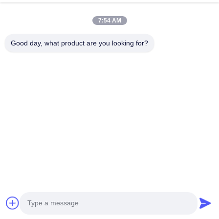
7:54 AM
Het noordse Lichte
woonkamer
Nieuw
Nieuw
Good day, what product are you looking for?
Drievoud van de
moderne luxe roze fluweel
Woonkamersofa hotel
sofa set stoelen voor het
lobby single double van de
eten restaurant café
Luxe Eenvoudige Moderne
Doek
86-133-78480182
yz@fsyunzhang.com
Huis
Producten
Video's
VR toon
Ongeveer ons
Fabrieksreis
Kwaliteitscontrole
Contacteer ons
Nieuws
Sitemap
Privacybeleid
© 2026 Foshan Yunzhang Furniture Manufacturing Co., Ltd.. All Rights
Reserved.