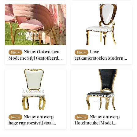
bruiloft set voor
stoel eetstoelen
woonkamer Eetkamer
Hotel winkelcentrum
Outdoor evenementen
Nieuw Ontworpen
Luxe
Nieuw
Nieuw
Moderne Stijl Gestoffeerde
eetkamerstoelen Modern
Roze Fluweel Gouden
Elegant Nieuw Goud
Metalen Fauteuil
Bruiloftstoelen voor
Trouwstoel
Bruiloft Feest
Evenementen Bruid en
Bruidegom
Nieuw ontwerp
Nieuw ontwerp
Nieuw
Nieuw
hoge rug roestvrij staal
Hotelmeubel Model
koning troon stoel luxe
Gouden roestvrijstalen
evenement trouwstoel
stoelen Huwelijksfeest