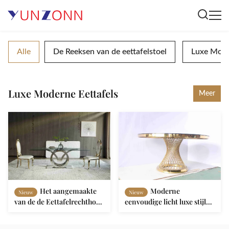
Alle
De Reeksen van de eettafelstoel
Luxe Mode
Luxe Moderne Eettafels
Meer
Het aangemaakte
Moderne
Nieuw
Nieuw
van de de Eettafelrechthoek
eenvoudige licht luxe stijl
van de Glaszeemeeuw
marmeren rechthoekige
Meubilair van het de
eettafel set voor eetkamer