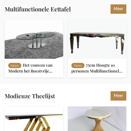
Reekshuis Zilveren
meubels tafel en stoel
Multifunctionele Eettafel
Meer
Het vouwen van
75cm Hoogte 10
Nieuw
Nieuw
Modern het Roestvrije
personen Multifunctionele
staalkader
eettafel met glanzend goud
L200xW100xH75cm van het
roestvrij staal
Glas Ovaal Eettafel
Aangemaakt Glas
Modieuze Theelijst
Meer