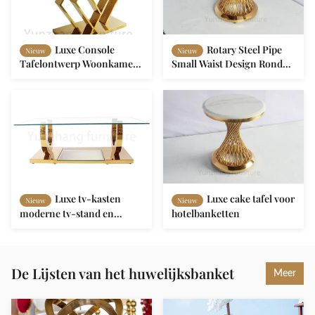
Luxe Console
Rotary Steel Pipe
Nieuw
Nieuw
Tafelontwerp Woonkamer
Small Waist Design Ronde
Set Gouden basis
zijde tafel Einde tafel
Luxe tv-kasten
Luxe cake tafel voor
Nieuw
Nieuw
moderne tv-stand en
hotelbanketten
salontafel met lade voor
woonkamermeubelen
De Lijsten van het huwelijksbanket
Meer