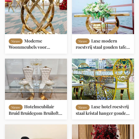
Moderne
Luxe modern
Nieuw
Nieuw
Woonmeubels voor
roestvrij staal gouden tafels
Eetkamer Gouden
voor bruiloft bruidsdecor
Roestvrijstalen
hotelmeubelen
Oneindigheidsbasis Bruiloft
Display Taarttafels voor
Banket & Feestelijke
Gelegenheden
Hotelmeubilair
Luxe hotel roestvrij
Nieuw
Nieuw
Bruid Bruidegom Bruiloft
staal kristal hanger gouden
VIP Eettafel Glazen Blad
glas bruiloft en evenement
Roestvrij Staal Woonkamer
eettafel voor banketten
Feest Restaurant Banket -
Restaurants en feesten
Te Koop