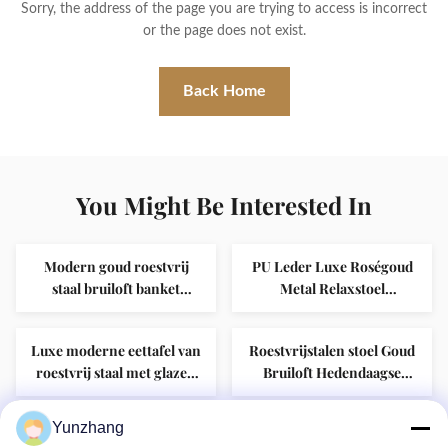
Sorry, the address of the page you are trying to access is incorrect
or the page does not exist.
Back Home
You Might Be Interested In
Modern goud roestvrij
PU Leder Luxe Roségoud
staal bruiloft banket
Metal Relaxstoel
Eettafel rechthoekig Glas
Restaurant Hotel Receptie
hotelmeubelen voor
Catering Evenement Stoel
Luxe moderne eettafel van
Roestvrijstalen stoel Goud
bruiloft tafels en verhuur
roestvrij staal met glazen
Bruiloft Hedendaagse
bovenkant voor buiten
Hotelstoel Hotelverhuur
bruiloft hotel feest banket
Meubilair Stijlvolle
Yunzhang
Witte MDF Ronde Top
Fabriek Groothandel
rond ontwerp
Bruiloftstoel